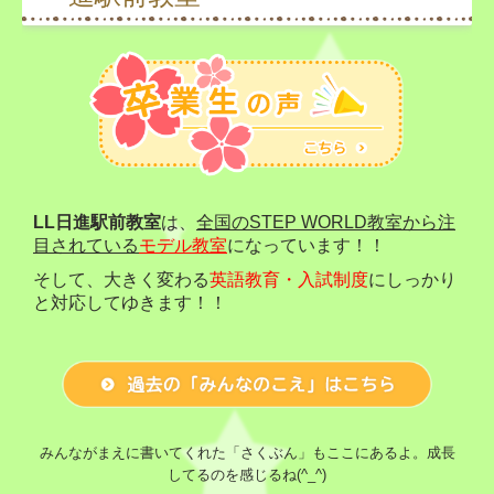
お知らせ
英検
英検講習
スピーチコンテスト
LL日進駅前教室
は、
全国のSTEP WORLD教室から注
全国決勝大会 感想
目されている
モデル教室
になっています！！
そして、大きく変わる
英語教育・入試制度
にしっかり
2025年度 スピーチコンテスト教室大会 感想
と対応してゆきます！！
2026 みんなのこえ
卒業生のこえ
保護者様の声
みんながまえに書いてくれた「さくぶん」もここにあるよ。成長
してるのを感じるね(^_^)