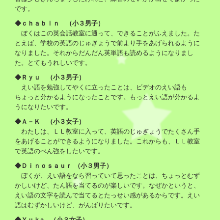
です。
◆ｃｈａｂｉｎ （小３男子）
ぼくはこの英会話教室に通って、できることがふえました。た
とえば、学校の英語のじゅぎょうで前より手をあげられるように
なりました。それからだんだん英単語も読めるようになりまし
た。とてもうれしいです。
◆Ｒｙｕ （小３男子）
えい語を勉強してやくに立ったことは、ビデオのえい語も
ちょっと分かるようになったことです。もっとえい語が分かるよ
うになりたいです。
◆Ａ－Ｋ （小３女子）
わたしは、ＬＬ教室に入って、英語のじゅぎょうでたくさん手
をあげることができるようになりました。これからも、ＬＬ教室
で英語のべん強をしたいです。
◆Ｄｉｎｏｓａｕｒ （小３男子）
ぼくが、えい語をなら習っていて思ったことは、ちょっとむず
かしいけど、たん語を当てるのが楽しいです。なぜかというと、
えい語の文字を読んで当てるとたっせい感があるからです。えい
語はむずかしいけど、がんばりたいです。
◆Ｙｕｋa （小３女子）