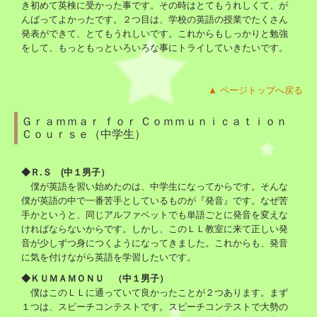
き初めて英検に受かった事です。その時はとてもうれしくて、が
んばってよかったです。２つ目は、学校の英語の授業でたくさん
発表ができて、とてもうれしいです。これからもしっかりと勉強
をして、もっともっといろいろな事にトライしていきたいです。
▲ ページトップへ戻る
Ｇｒａｍｍａｒ ｆｏｒ Ｃｏｍｍｕｎｉｃａｔｉｏｎ
Ｃｏｕｒｓｅ（中学生）
◆Ｒ.Ｓ (中１男子）
僕が英語を習い始めたのは、中学生になってからです。そんな
僕が英語の中で一番苦手としているものが『発音』です。なぜ苦
手かというと、同じアルファベットでも単語ごとに発音を変えな
ければならないからです。しかし、このＬＬ教室に来て正しい発
音が少しずつ身につくようになってきました。これからも、発音
に気を付けながら英語を学習したいです。
◆ＫＵＭＡＭＯＮＵ （中１男子）
僕はこのＬＬに通っていて良かったことが２つあります。まず
１つは、スピーチコンテストです。スピーチコンテストで大勢の