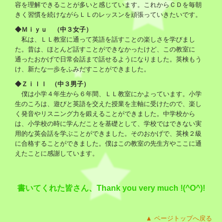
容を理解できることが多いと感じています。これからＣＤを毎朝
きく習慣を続けながらＬＬのレッスンを頑張っていきたいです。
◆Ｍｉｙｕ （中３女子）
私は、ＬＬ教室に通って英語を話すことの楽しさを学びまし
た。昔は、ほとんど話すことができなかったけど、この教室に
通ったおかげで日常会話まで話せるようになりました。英検もう
け、新たな一歩をふみだすことができました。
◆Ｚｉｌｌ （中３男子）
僕は小学４年生から６年間、ＬＬ教室にかよっています。小学
生のころは、遊びと英語を交えた授業を主軸に受けたので、楽し
く発音やリスニング力を鍛えることができました。中学校から
は、小学校の時に学んだことを基礎として、学校ではできない実
用的な英会話を学ぶことができました。そのおかげで、英検２級
に合格することができました。僕はこの教室の先生方やここに通
えたことに感謝しています。
書いてくれた皆さん、Thank you very much !(^O^)!
▲ ページトップへ戻る