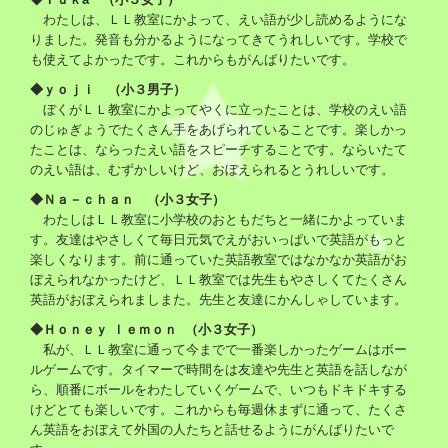
わたしは、ＬＬ教室にかよって、えい語が少し読めるようにな
りました。発音も分かるようになってきてうれしいです。学校で
も使えてよかったです。これからもがんばりたいです。
◆ｙｏｊｉ （小３男子）
ぼくがＬＬ教室にかよってやくに立ったことは、学校のえい語
のじゅぎょうでたくさん手をあげられていることです。楽しかっ
たことは、ならったえい語をスピーチすることです。ならいたて
のえい語は、むずかしいけど、おぼえられるとうれしいです。
◆Ｎａ－ｃｈａｎ （小３女子）
わたしはＬＬ教室に小学校のおともだちと一緒にかよっていま
す。友達はやさしくて毎日元気でえがおいっぱいで英語がもっと
楽しくなります。前に通っていた英語教室ではなかなか英語がお
ぼえられなかったけど、ＬＬ教室では先生もやさしくてたくさん
英語がおぼえられましまた。先生と友達にかんしゃしています。
◆Ｈｏｎｅｙ ｌｅｍｏｎ （小３女子）
私が、ＬＬ教室に通って今までで一番楽しかったゲームはボー
ルゲームです。タイマーで時間をは友達や先生と英語を話しなが
ら、順番にボールをわたしていくゲームで、いつもドキドキする
けどとても楽しいです。これからも毎週休まずに通って、たくさ
ん英語をおぼえて外国の人たちと話せるようにがんばりたいで