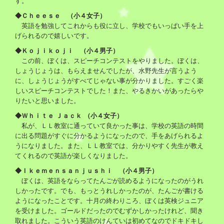
す。
◆Ｃｈｅｅｓｅ （小４女子）
英語を勉強してこれからも役に立し、学校でもいっぱい手を上
げられるので嬉しいです。
◆Ｋｏｊｉｋｏｊｉ （小４男子）
この前、ぼくは、スピーチコンテストをやりました。ぼくは、
しょうじょうは、もらえませんでしたが、水野先生が言うよう
に、しょうじょうがすべてじゃない事が分かりました。すごく楽
しいスピーチコンテストでした！また、やるきかいがあったらや
りたいと思いました。
◆Ｗｈｉｔｅ Ｊａｃｋ （小４女子）
私が、ＬＬ教室に通っていて良かった事は、学校の英語の時間
に出る問題がすぐに分かるようになったので、手をあげられるよ
うになりました。また、ＬＬ教室では、分かりやすく先生が教え
てくれるので英語が楽しくなりました。
◆Ｉｋｅｍｅｎｓａｎｊｕｓｈｉ （小４男子）
ぼくは、英語をならってたんごが読めるようになったのがうれ
しかったです。でも、もっとうれしかったのが、たんごが書ける
ようになったことです。十月の終わりころ、ぼくは英検ジュニア
を受けました。ゴールドだったのでむずかしかったけれど、聞き
取れました。こういう英語のけんていは初めてなのでドキドキし