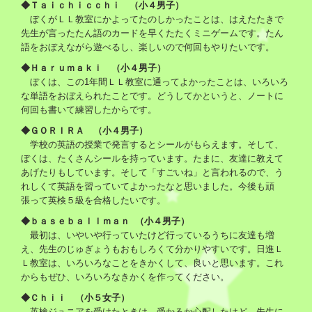
◆Ｔａｉｃｈｉｃｃｈｉ （小４男子）
ぼくがＬＬ教室にかよってたのしかったことは、はえたたきで
先生が言ったたん語のカードを早くたたくミニゲームです。たん
語をおぼえながら遊べるし、楽しいので何回もやりたいです。
◆Ｈａｒｕｍａｋｉ （小４男子）
ぼくは、この1年間ＬＬ教室に通ってよかったことは、いろいろ
な単語をおぼえられたことです。どうしてかというと、ノートに
何回も書いて練習したからです。
◆ＧＯＲＩＲＡ （小４男子）
学校の英語の授業で発言するとシールがもらえます。そして、
ぼくは、たくさんシールを持っています。たまに、友達に教えて
あげたりもしています。そして「すごいね」と言われるので、う
れしくて英語を習っていてよかったなと思いました。今後も頑
張って英検５級を合格したいです。
◆ｂａｓｅｂａｌｌｍａｎ （小４男子）
最初は、いやいや行っていたけど行っているうちに友達も増
え、先生のじゅぎょうもおもしろくて分かりやすいです。日進Ｌ
Ｌ教室は、いろいろなことをきかくして、良いと思います。これ
からもぜひ、いろいろなきかくを作ってください。
◆Ｃｈｉｉ （小５女子）
英検ジュニアを受けたときは、受かるか心配したけど、先生に