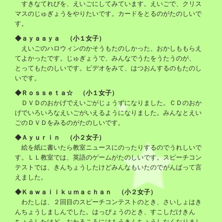
すきなてれびを、えいごにしてみています。えいごで、クリス
マスのじゅぎょうをやりたいです。カードをとるのがたのしいで
す。
◆ａｙａａｙａ （小１女子）
えいごのハロウィンのかそうもたのしかった、おかしももらえ
てよかったです。じゅぎょうで、みんなでうたをうたうのが、
とってもたのしいです。ビデオをみて、はつおんするのもたのし
いです。
◆Ｒｏｓｓｅｔａ☆ （小１女子）
ＤＶＤのおかげでえいごがじょうずになりました。ＣＤのおか
げでいろいろなえいごがいえるようになりました。みんなとえい
ごのＤＶＤをみるのがたのしいです。
◆Ａｙｕｒｉｎ （小２女子）
絵を紙に書いたら教室ニュースにのったりするのでうれしいで
す。ＬＬ教室では、英語のゲームがたのしいです。スピーチコン
テストでは、きんちょうしたけどみんなもいたのでがんばって言
えました。
◆
Ｋａｗａｉｉｋｕｍａｃｈａｎ （小２女子）
わたしは、２回目のスピーチコンテストのとき、さいしょはき
んちょうしましんでした。はっぴょうのとき、すこしだけきん
ちょうしたけど、おわるころにはもうきんちょうしなくなりまし