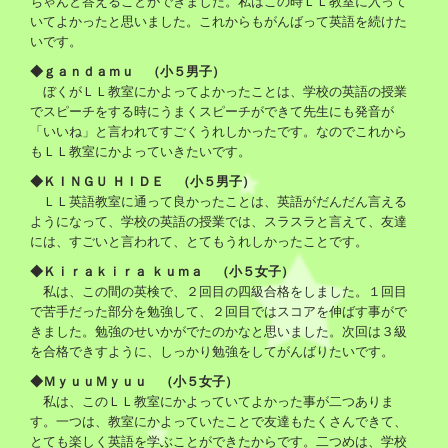
ちゃんと答えることができました。私はこの時ＬＬ教室に入って
いてよかったと思いました。これからもがんばって英語を続けた
いです。
◆ｇａｎｄａｍｕ （小５男子）
ぼくがＬＬ教室にかよってよかったことは、学校の英語の授業
でスピーチをする時にうまくスピーチができて先生にも発音が
「いいね」と言われてすごくうれしかったです。なのでこれから
もＬＬ教室にかよっていきたいです。
◆ＫＩＮＧＵ ＨＩＤＥ （小５男子）
ＬＬ英語教室に通って良かったことは、英語がだんだん言える
ようになって、学校の英語の授業では、スラスラと言えて、友達
には、すごいと言われて、とてもうれしかったことです。
◆Ｋｉｒａｋｉｒａ ｋｕｍａ （小５女子）
私は、この間の英検で、２回目の四級合格をしました。１回目
で苦手だった部分を勉強して、２回目ではスコアを伸ばす事がで
きました。勉強のせいかがでたのかなと思いました。次回は３級
を合格できすように、しっかり勉強をしてがんばりたいです。
◆ＭｙｕｕＭｙｕｕ （小５女子）
私は、このＬＬ教室にかよっていてよかった事が二つありま
す。一つは、教室にかよっていたことで友達もたくさんできて、
とても楽しく英語を学ぶことができたからです。二つめは、学校