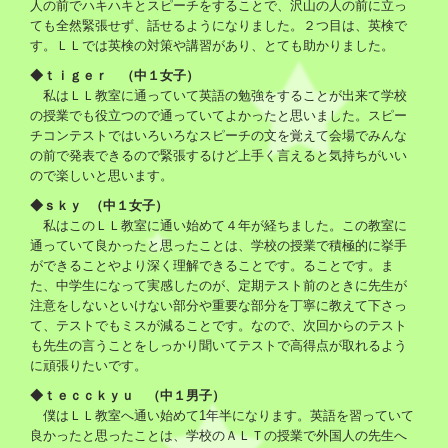
人の前でハキハキとスピーチをすることで、沢山の人の前に立っ
ても全然緊張せず、話せるようになりました。２つ目は、英検で
す。ＬＬでは英検の対策や講習があり、とても助かりました。
◆ｔｉｇｅｒ （中１女子）
私はＬＬ教室に通っていて英語の勉強をすることが出来て学校
の授業でも役立つので通っていてよかったと思いました。スピー
チコンテストではいろいろなスピーチの文を覚えて会場でみんな
の前で発表できるので緊張するけど上手く言えると気持ちがいい
ので楽しいと思います。
◆ｓｋｙ （中１女子）
私はこのＬＬ教室に通い始めて４年が経ちました。この教室に
通っていて良かったと思ったことは、学校の授業で積極的に挙手
ができることやより深く理解できることです。ることです。ま
た、中学生になって実感したのが、定期テスト前のときに先生が
注意をしないといけない部分や重要な部分を丁寧に教えて下さっ
て、テストでもミスが減ることです。なので、次回からのテスト
も先生の言うことをしっかり聞いてテストで高得点が取れるよう
に頑張りたいです。
◆ｔｅｃｃｋｙｕ （中１男子）
僕はＬＬ教室へ通い始めて1年半になります。英語を習っていて
良かったと思ったことは、学校のＡＬＴの授業で外国人の先生へ