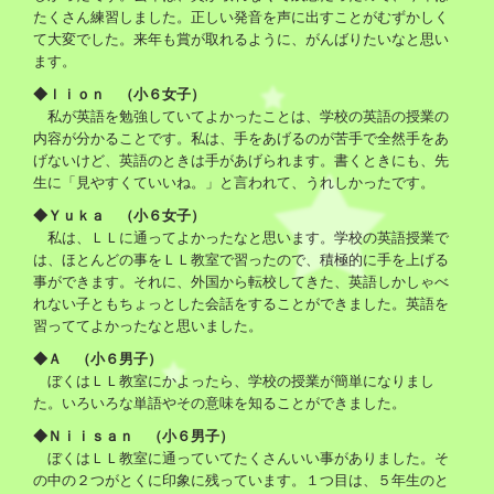
たくさん練習しました。正しい発音を声に出すことがむずかしく
て大変でした。来年も賞が取れるように、がんばりたいなと思い
ます。
◆ｌｉｏｎ （小６女子）
私が英語を勉強していてよかったことは、学校の英語の授業の
内容が分かることです。私は、手をあげるのが苦手で全然手をあ
げないけど、英語のときは手があげられます。書くときにも、先
生に「見やすくていいね。」と言われて、うれしかったです。
◆Ｙｕｋａ （小６女子）
私は、ＬＬに通ってよかったなと思います。学校の英語授業で
は、ほとんどの事をＬＬ教室で習ったので、積極的に手を上げる
事ができます。それに、外国から転校してきた、英語しかしゃべ
れない子ともちょっとした会話をすることができました。英語を
習っててよかったなと思いました。
◆Ａ （小６男子）
ぼくはＬＬ教室にかよったら、学校の授業が簡単になりまし
た。いろいろな単語やその意味を知ることができました。
◆Ｎｉｉｓａｎ （小６男子）
ぼくはＬＬ教室に通っていてたくさんいい事がありました。そ
の中の２つがとくに印象に残っています。１つ目は、５年生のと