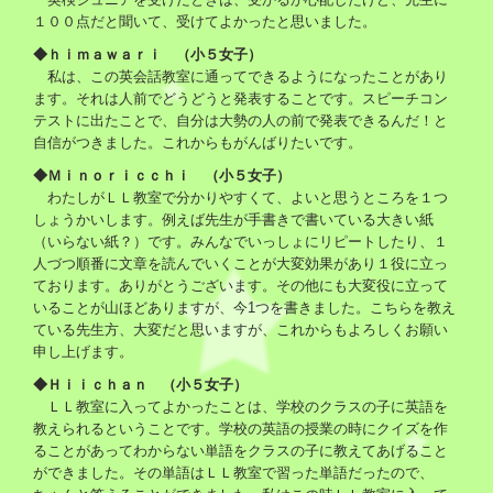
１００点だと聞いて、受けてよかったと思いました。
◆ｈｉｍａｗａｒｉ （小５女子）
私は、この英会話教室に通ってできるようになったことがあり
ます。それは人前でどうどうと発表することです。スピーチコン
テストに出たことで、自分は大勢の人の前で発表できるんだ！と
自信がつきました。これからもがんばりたいです。
◆Ｍｉｎｏｒｉｃｃｈｉ （小５女子）
わたしがＬＬ教室で分かりやすくて、よいと思うところを１つ
しょうかいします。例えば先生が手書きで書いている大きい紙
（いらない紙？）です。みんなでいっしょにリピートしたり、１
人づつ順番に文章を読んでいくことが大変効果があり１役に立っ
ております。ありがとうございます。その他にも大変役に立って
いることが山ほどありますが、今1つを書きました。こちらを教え
ている先生方、大変だと思いますが、これからもよろしくお願い
申し上げます。
◆Ｈｉｉｃｈａｎ （小５女子）
ＬＬ教室に入ってよかったことは、学校のクラスの子に英語を
教えられるということです。学校の英語の授業の時にクイズを作
ることがあってわからない単語をクラスの子に教えてあげること
ができました。その単語はＬＬ教室で習った単語だったので、