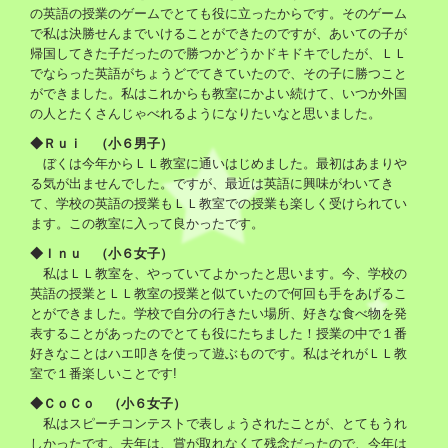
の英語の授業のゲームでとても役に立ったからです。そのゲーム
で私は決勝せんまでいけることができたのですが、あいての子が
帰国してきた子だったので勝つかどうかドキドキでしたが、ＬＬ
でならった英語がちょうどでてきていたので、その子に勝つこと
ができました。私はこれからも教室にかよい続けて、いつか外国
の人とたくさんじゃべれるようになりたいなと思いました。
◆Ｒｕｉ （小６男子）
ぼくは今年からＬＬ教室に通いはじめました。最初はあまりや
る気が出ませんでした。ですが、最近は英語に興味がわいてき
て、学校の英語の授業もＬＬ教室での授業も楽しく受けられてい
ます。この教室に入って良かったです。
◆Ｉｎｕ （小６女子）
私はＬＬ教室を、やっていてよかったと思います。今、学校の
英語の授業とＬＬ教室の授業と似ていたので何回も手をあげるこ
とができました。学校で自分の行きたい場所、好きな食べ物を発
表することがあったのでとても役にたちました！授業の中で１番
好きなことはハエ叩きを使って遊ぶものです。私はそれがＬＬ教
室で１番楽しいことです!
◆ＣｏＣｏ （小６女子）
私はスピーチコンテストで表しょうされたことが、とてもうれ
しかったです。去年は、賞が取れなくて残念だったので、今年は