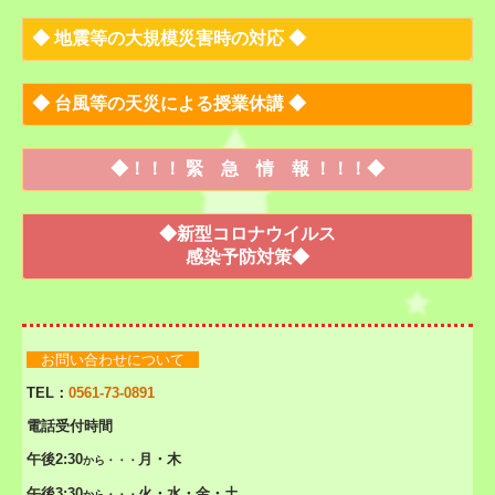
◆
地震等の大規模災害時の対応
◆
◆
台風等の天災による授業休講
◆
◆
！！！
緊 急 情 報
！！！
◆
◆新型コロナウイルス
感染予防対策◆
お問い合わせについて
TEL：
0561-73-0891
電話受付時間
午後2:30
月・木
から・・・
午後3:30
火・水・金・土
から・・・