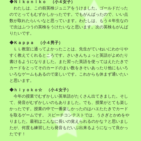
◆Ｎｉｋｏｎｉｋｏ （小４女子）
わたしは、この前英検ジュニアをうけました。ゴールドだった
のでとってもむずかしかったです。でもがんばったので、いい点
数が取れたらいいなと思っています。わたしは、もう４年生なの
で次はふつうの英検をうけたいなと思います。次の英検もがんば
りたいです。
◆Ｋａｐｐａ （小４男子）
ＬＬ教室に通ってよかったことは、先生がていねいにわかりや
すく教えてくれるところです。さいきんちょっと英語がよめたり
書けるようになりました。また習った英語を使ってはえたたきで
カードをとってそのカードのまい数をきそいあったり他にもいろ
いろなゲームもあるので楽しいです。これからも休まず通いたい
と思います。
◆ｈｉｙｏｋｏ☆ （小４女子）
今年の授業でむずかしい英単語がたくさん出てきました。そし
て、発音がむずかしいのもありました。でも、授業がとても楽し
かったです。授業の中で一番楽しかったのはハエたたきでカード
を取るゲームです。 スピーチコンテストでは、うさぎとかめをや
りました。最初はこんなに長いの覚えられるのかな？と思いまし
たが、何度も練習したら発音もだいぶ出来るようになって良かっ
たです！