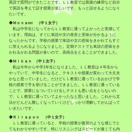
英語で質問ができたことです。ＬＬ教室では面接の練習など自分
で英語を考えて話す授業が楽しいです。もっと話せるようになり
たいです。
◆Ｍｏｎａmi （中１女子）
私は中学生になってからＬＬ教室に通ってよかったと実感して
います。理由は、すぐに単語や文の発音と意味が分かるように
なったからです。学校の授業で単語や文の意味をきかれてもすぐ
に答えられるようになりました。定期テストでも単語の意味をき
かれるかれる問題が多いので、高得点をとることができました。
◆Ｍｉｋａｎ （中１女子）
私は今年から中学1年生になりました。ＬＬ教室は４年生から
やっていて、中学生になると、テキストや授業が変わって大丈夫
かなと思っていました。だけどＬＬ教室に通っているおかげで学
校の授業で手を挙げることができました。ＬＬ教室に通っている
ことで、授業にもついていけるしテストも悪い点をとらないの
で、ＬＬ教室に通っていてよかったなと思いました。これから文
法がどんどん難しくなっていくけどしっかり理解してがんばって
いきたいです。
◆Ｒｉｒａｐｏｎ （中１女子）
ＬＬ教室に通っていると、学校の授業が復習のような感じでと
てもわかりやすいです。特にリスニングはスピードが速くても内