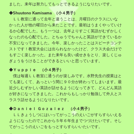
ました。来年は努力してもっとできるようになりたいです。
◆Shuutono Kamisama （小４男子）
ＬＬ教室に通って去年と違うことは、月曜日のクラスにいな
かった人が他の曜日から来たことです。最初はうまくやっていけ
るか心配でした。もう一つは、去年よりすごく英語がむずかしく
なったのも心配でした。とちゅうでちゃんと英語ができているか
不安になってきました。今年、楽しかったことはスピーチコンテ
ストです！教室大会には出られなかったけど、クラス大会だけで
もすごく楽しかった。また来年も良い成せきをとり、楽しくじゅ
ぎょうをうけることができるといいと思っています。
◆Ｙｕｐｐｉｅ （小４男子）
僕は毎週ＬＬ教室に通うのが楽しみです。水野先生の授業はと
ても楽しくて、あっという間に９０分が終わってしまいます。最
近少しむずかしい英語が話せるようになってきて、どんどん英語
が好きになってきました。これからもしっかり勉強して外人とス
ラスラ話せるようになりたいです。
◆Ｄａｎｉｅｌ Ｇｏｚａｌｅｚ （小４男子）
ＬＬきょうしつにはいってがっこうのえいごがすらすらいえる
ようになったのでこれから５年６年生までつづけたいです。そし
てがっこうのえいごをもっとすらすらいいたいです。