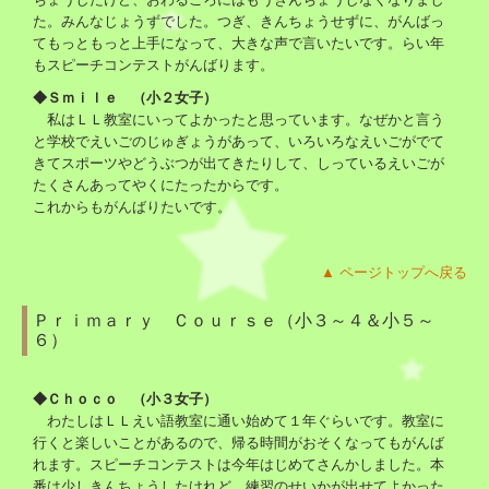
た。みんなじょうずでした。つぎ、きんちょうせずに、がんばっ
てもっともっと上手になって、大きな声で言いたいです。らい年
もスピーチコンテストがんばります。
◆Ｓｍｉｌｅ （小２女子）
私はＬＬ教室にいってよかったと思っています。なぜかと言う
と学校でえいごのじゅぎょうがあって、いろいろなえいごがでて
きてスポーツやどうぶつが出てきたりして、しっているえいごが
たくさんあってやくにたったからです。
これからもがんばりたいです。
▲ ページトップへ戻る
Ｐｒｉｍａｒｙ Ｃｏｕｒｓｅ（小３～４＆小５～
６）
◆Ｃｈｏｃｏ （小３女子）
わたしはＬＬえい語教室に通い始めて１年ぐらいです。教室に
行くと楽しいことがあるので、帰る時間がおそくなってもがんば
れます。スピーチコンテストは今年はじめてさんかしました。本
番は少しきんちょうしたけれど、練習のせいかが出せてよかった