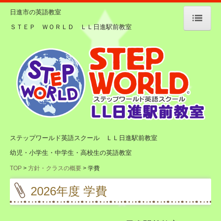
日進市の英語教室
ＳＴＥＰ ＷＯＲＬＤ ＬＬ日進駅前教室
TOP
方針・クラスの概要
講師紹介
教室紹介
学費
ステップワールド英語スクール ＬＬ日進駅前教室
幼児・小学生・中学生・高校生の英語教室
行事日程
TOP
方針・クラスの概要
学費
体験レッスン
2026年度 学費
幼児・低学年クラス