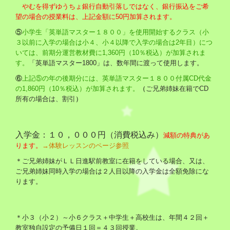
やむを得ずゆうちょ銀行自動引落しではなく、銀行振込をご希
望の場合の授業料は、上記金額に50円加算されます。
⑤
小学生「英単語マスター１８００」を使用開始するクラス（小
３以前に入学の場合は小４、小４以降で入学の場合は2
年目）につ
いては、前期分運営教材費に1,360円（10％税込）が加算されま
す。
「英単語マスター1800」は、数年間に渡って使用します。
⑥
上記⑤の年の後期分には、英単語マスター１８００付属CD代金
の1,860円（
10％税込
）が加算されます。
（
ご兄弟姉妹在籍でCD
所有の場合は、割引
）
入学金：１０，０００円（消費税込み）
減額の特典があ
ります。
→体験レッスンのページ参照
＊ご兄弟姉妹がＬＬ日進駅前教室に在籍をしている場合、又は、
ご兄弟姉妹同時入学の場合は２人目以降の入学金は全額免除にな
ります。
＊小３（小２）～小６クラス＋中学生＋高校生は、年間４２回＋
教室独自設定の予備日１回＝４３回授業。