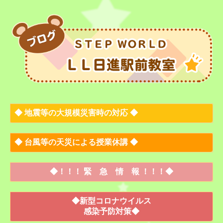
◆
地震等の大規模災害時の対応
◆
◆
台風等の天災による授業休講
◆
◆
！！！
緊 急 情 報
！！！
◆
◆新型コロナウイルス
感染予防対策◆