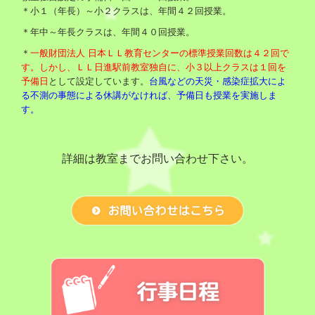
＊小１（年長）～小２クラスは、年間４２回
授業
。
＊年中～年長クラスは、年間４０回授業。
＊
一般財団法人 日本ＬＬ教育センターの標準授業回数は４２回で
す。しかし、ＬＬ日進駅前教室独自に、小３以上クラスは１回を
予備日
として設定しています。
台風などの天災・感染症拡大によ
る不測の事態による
休講がなければ、予備日も授業を実施しま
す。
詳細は教室までお問い合わせ下さい。