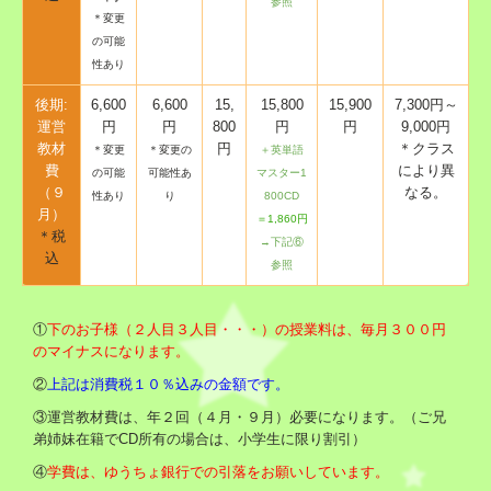
参照
＊変更
の可能
性あり
後期:
6,600
6,600
15,
15,800
15,900
7,300円～
運営
円
円
800
円
円
9,000円
教材
円
＊クラス
＊変更
＊変更の
＋英単語
費
により異
の可能
可能性あ
マスター1
（９
なる。
性あり
り
800CD
月）
＝1,860円
＊税
→下記⑥
込
参照
①
下のお子様（２人目３人目・・・）の授業料は、毎月３００円
のマイナスになります。
②
上記は消費税１０％込みの金額です。
③運営教材費は、年２回（４月・９月）必要になります。（ご兄
弟姉妹在籍でCD所有の場合は、小学生に限り割引）
④
学費は、ゆうちょ銀行での引落をお願いしています。