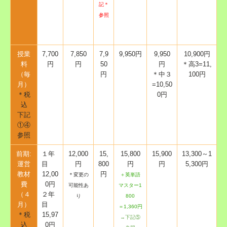
お問い合わせ
記＊
参照
授業
7,700
7,850
7,9
9,950円
9,950
10,900円
料
円
円
50
円
＊高3=11,
（毎
円
＊中３
100円
月）
=10,50
＊税
0円
込
下記
①④
参照
前期:
１年
12,000
15,
15,800
15,900
13,300～1
運営
目
円
800
円
円
5,300円
教材
12,00
円
＊変更の
＋英単語
費
0円
可能性あ
マスター1
（４
２年
り
800
月）
目
＝1,360円
＊税
15,97
→下記⑤
込
0円