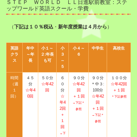
ＳＴＥＰ ＷＯＲＬＤ ＬＬ日進駅前教室：ステ
お知らせ
ップワールド英語スクール・学費
英検
（
下記は１０％税込
・
新年度授業は４月から
）
英検講習
英語
年中
小１～
小
小４～
中学生
高校生
スピーチコンテスト
クラ
～年
２:年長
３
６
ス
長
も可
～
全国決勝大会 感想
５
時間
４５
５０分
６
９０分
９０分
１００分
2025年度 スピーチコンテスト教室大会 感想
（週
分
☆年42
０
☆年42
＊中３:
☆年42回
１
☆年4
回
分
回
100分
＋１回
2026 みんなのこえ
回）
0回
☆
＋１回
☆年42
＊下記参照
年4
回
→下記＊
2回
＋１回
卒業生のこえ
参照
＋
→下記＊
１
参照
保護者様の声
回
→下