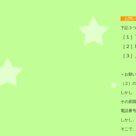
お問
下記３
［１］
［２］M
［３］
＜お願
［２］の
しかし
その原因
電話番
しかし
そこで、