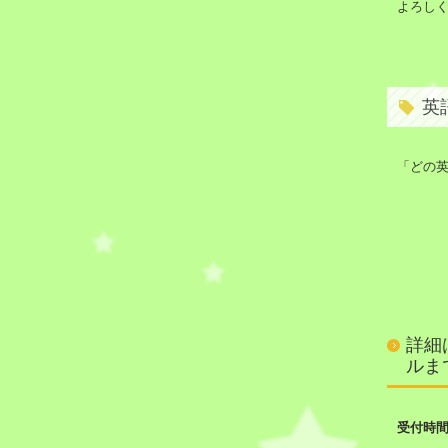
よろし
英
「どの英
詳細
ルま
受付