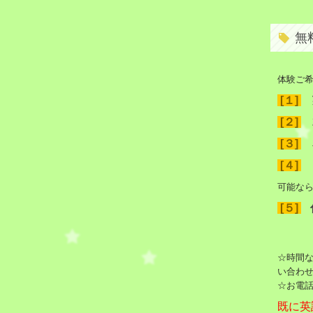
無
体験ご
[１]
[２]
[３]
[４]
可能な
[５]
☆時間
い合わ
☆お電話
既に英