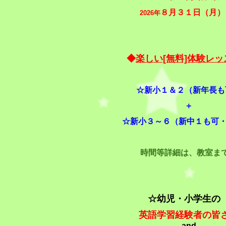
８月３１日（月）
2026年
◆
楽しい[無料]体験レッ
☆新小１＆２（新年長も
＋
☆新小３～６（新中１も可
時間等詳細は、教室ま
☆
幼児・小学生
英語学習経験者の皆
and