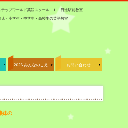
ステップワールド英語スクール ＬＬ日進駅前教室
幼児・小学生・中学生・高校生の英語教室
ト
2026 みんなのこえ
お問い合わせ
チコンテスト教室大会 感想
卒業生のこえ
保護者様の声
姉妹の