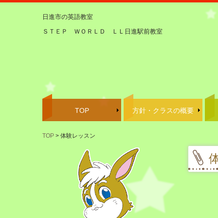
日進市の英語教室
ＳＴＥＰ ＷＯＲＬＤ ＬＬ日進駅前教室
TOP
方針・クラスの概要
講師紹介
教室紹介
学費
行事日程
幼
お
TOP
体験レッスン