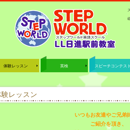
体験レッスン
英検
スピーチコンテス
児・低学年クラス
知らせ
英検講習
全国決勝大会 感想
2025年度 スピー
体験レッスン
いつもお友達やご兄弟
ご紹介を頂き、