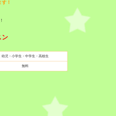
ま
す！
！
スン
幼児・小学生・中学生・高校生
無料
Ｆ