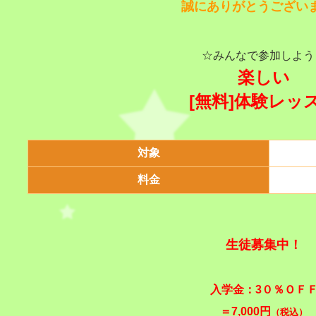
誠にありがとうござい
☆みんなで参加しよう
楽しい
[無料]体験レッ
対象
料金
生徒募集中
！
入
学金：3０％ＯＦ
＝7,000円
（税込）