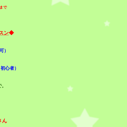
まで
スン
◆
可）
・初心者）
で。
の
さん