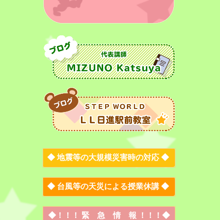
◆
地震等の大規模災害時の対応
◆
◆
台風等の天災による授業休講
◆
◆
！！！
緊 急 情 報
！！！
◆